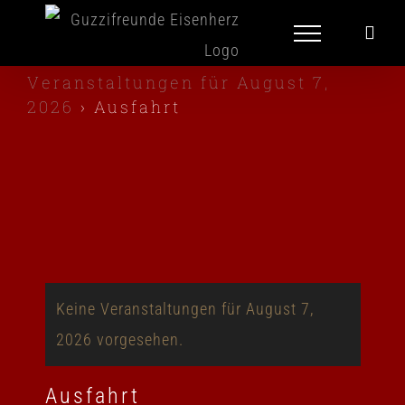
Zum
Inhalt
springen
Veranstaltungen für August 7,
2026
› Ausfahrt
Keine Veranstaltungen für August 7,
2026 vorgesehen.
Ausfahrt