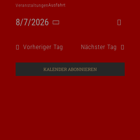
Ausfahrt
Veranstaltungen
8/7/2026
Vera
Suche
Veran
Tag
Datum
Ansi
Such
wählen.
Navi
Vorheriger Tag
Nächster Tag
und
Ansic
KALENDER ABONNIEREN
Navig