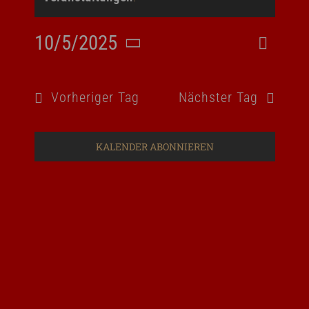
10/5/2025
Vera
Suche
Veran
Tag
Datum
Ansi
Such
wählen.
Navi
Vorheriger Tag
Nächster Tag
und
Ansic
KALENDER ABONNIEREN
Navig