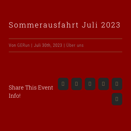
Zeige
Sommerausfahrt Juli 2023
grösseres
Bild
Von
GERun
|
Juli 30th, 2023
|
Über uns
Facebook
Twitter
Reddit
LinkedIn
What
Share This Event
Info!
Pinter