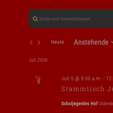
Bitte
Veranstaltungen
Schlüsselwort
Suche
eingeben.
Anstehende
Heute
und
Suche
Datum
nach
Ansichten,
wählen.
Juli 2026
Veranstaltungen
Navigation
Schlüsselwort.
So.
Juli 5 @ 9:30 a.m.
-
12
5
Stammtisch J
Scholjegerdes Hof
Oldenb