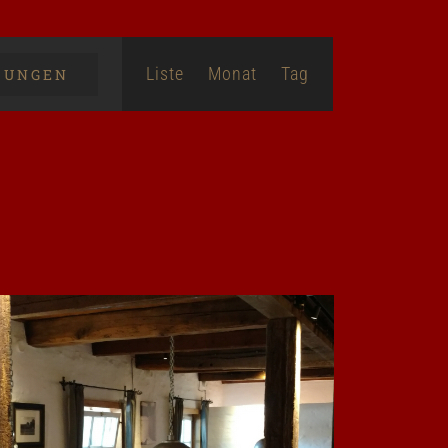
Veranstaltung
Liste
Monat
Tag
TUNGEN
Ansichten-
Navigation